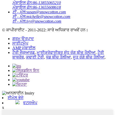
ਮੋਬਾਇਲ ਫੋਨ:
86-13855065210
ਮੋਬਾਇਲ ਫੋਨ:
86-13655608618
ਈ - ਮੇਲ:
susan@snowcotton.com
ਈ - ਮੇਲ:
michelle@snowcotton.com
ਈ - ਮੇਲ:
ivy@snowcotton.com
© ਕਾਪੀਰਾਈਟ - 2011-2022: ਸਾਰੇ ਅਧਿਕਾਰ ਰਾਖਵੇਂ ਹਨ।
ਗਰਮ ਉਤਪਾਦ
ਸਾਈਟਮੈਪ
AMP ਮੋਬਾਈਲ
ਟੈਰੀ ਜੈਕੁਆਰਡ
,
ਮਾਈਕ੍ਰੋਫਾਈਬਰ ਸ਼ੁੱਧ ਰੰਗ ਬੀਚ ਤੌਲੀਆ
,
ਟੈਰੀ
ਬਾਥਰੋਬ
,
ਕਢਾਈ ਟੈਰੀ
,
ਖੇਡ ਬੀਚ ਤੌਲੀਆ
,
ਸੂਤ ਰੰਗੇ ਬੀਚ ਤੌਲੀਆ
,
ਈਮੇਲ ਭੇਜੋ
ਵਟਸਐਪ
x